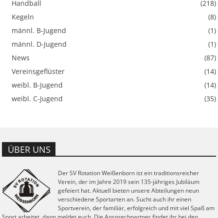
Handball
(218)
Kegeln
(8)
männl. B-Jugend
(1)
männl. D-Jugend
(1)
News
(87)
Vereinsgeflüster
(14)
weibl. B-Jugend
(14)
weibl. C-Jugend
(35)
ÜBER UNS
Der SV Rotation Weißenborn ist ein traditionsreicher
Verein, der im Jahre 2019 sein 135-jähriges Jubiläum
gefeiert hat. Aktuell bieten unsere Abteilungen neun
verschiedene Sportarten an. Sucht auch ihr einen
Sportverein, der familiär, erfolgreich und mit viel Spaß am
Sport arbeitet, dann meldet euch. Die Ansprechpartner findet ihr bei den