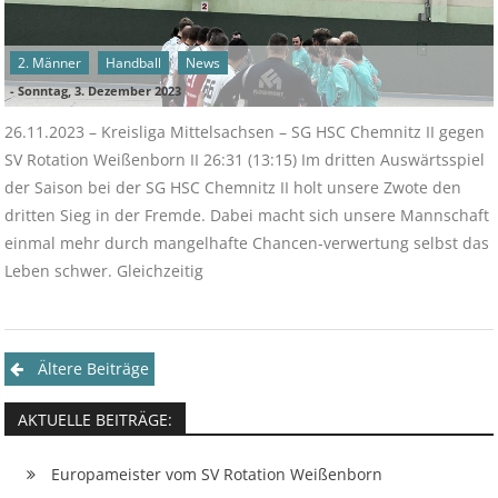
2. Männer
Handball
News
-
Sonntag, 3. Dezember 2023
26.11.2023 – Kreisliga Mittelsachsen – SG HSC Chemnitz II gegen
SV Rotation Weißenborn II 26:31 (13:15) Im dritten Auswärtsspiel
der Saison bei der SG HSC Chemnitz II holt unsere Zwote den
dritten Sieg in der Fremde. Dabei macht sich unsere Mannschaft
einmal mehr durch mangelhafte Chancen-verwertung selbst das
Leben schwer. Gleichzeitig
Beitragsnavigation
Ältere Beiträge
AKTUELLE BEITRÄGE:
Europameister vom SV Rotation Weißenborn