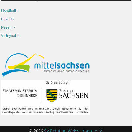
Handball »
Billard »
Kegeln »
Volleyball »
© 2026
SV Rotation Weissenborn e. V.