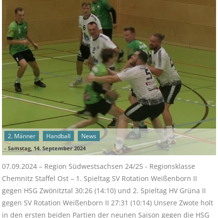
2. Männer
Handball
News
-
Samstag, 14. September 2024
07.09.2024 – Region Südwestsachsen 24/25 - Regionsklasse
Chemnitz Staffel Ost – 1. Spieltag SV Rotation Weißenborn II
gegen HSG Zwönitztal 30:26 (14:10) und 2. Spieltag HV Grüna II
gegen SV Rotation Weißenborn II 27:31 (10:14) Unsere Zwote holt
in den ersten beiden Partien der neunen Saison gegen die HSG