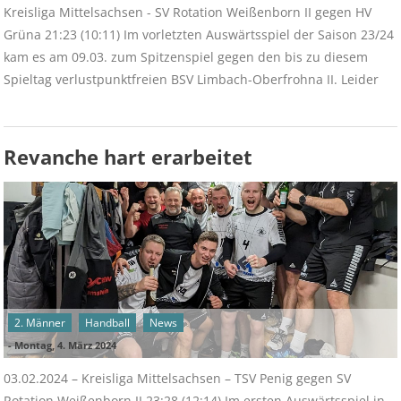
Kreisliga Mittelsachsen - SV Rotation Weißenborn II gegen HV
Grüna 21:23 (10:11) Im vorletzten Auswärtsspiel der Saison 23/24
kam es am 09.03. zum Spitzenspiel gegen den bis zu diesem
Spieltag verlustpunktfreien BSV Limbach-Oberfrohna II. Leider
Revanche hart erarbeitet
2. Männer
Handball
News
-
Montag, 4. März 2024
03.02.2024 – Kreisliga Mittelsachsen – TSV Penig gegen SV
Rotation Weißenborn II 23:28 (12:14) Im ersten Auswärtsspiel in