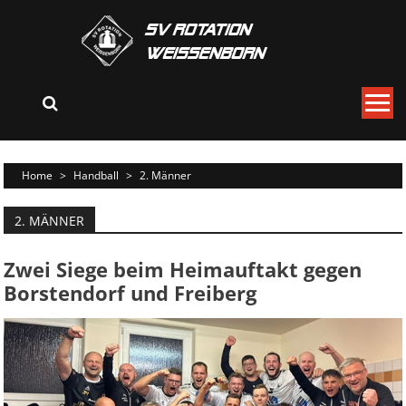
Skip
to
content
Home
>
Handball
>
2. Männer
2. MÄNNER
Zwei Siege beim Heimauftakt gegen
Borstendorf und Freiberg