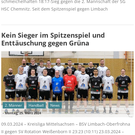
schmeichelhaften 18:17-Sieg gegen die 2. Mannschaft der SG
HSC Chemnitz. Seit dem Spitzenspiel gegen Limbach
Kein Sieger im Spitzenspiel und
Enttäuschung gegen Grüna
2. Männer
Handball
News
-
Montag, 25. März 2024
09.03.2024 – Kreisliga Mittelsachsen – BSV Limbach-Oberfrohna
II gegen SV Rotation Weißenborn II 23:23 (10:11) 23.03.2024 –