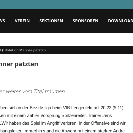
WS
VEREIN
SEKTIONEN
SPONSOREN
DOWNLOA
M.): Rotation Männer patzten
änner patzten
er weiter vom Titel träumen
en sich in der Bezirksliga beim VfB Lengenfeld mit 20:23 (9:11)
hsen mit einem Zähler Vorsprung Spitzenreiter. Trainer Jens
ir haben das Spiel im Angriff verloren. In der Offensive sind wir
bungsleiter. Immerhin stand die Abwehr mit einem starken Andre