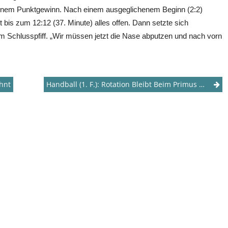
u einem Punktgewinn. Nach einem ausgeglichenem Beginn (2:2)
 bis zum 12:12 (37. Minute) alles offen. Dann setzte sich
zum Schlusspfiff. „Wir müssen jetzt die Nase abputzen und nach vorn
ohnt
Handball (1. F.): Rotation Bleibt Beim Primus Ohne Punkte