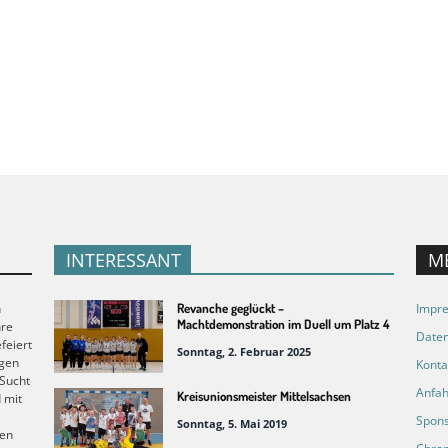
INTERESSANT
M
n
Revanche geglückt –
Impr
Machtdemonstration im Duell um Platz 4
hre
Daten
feiert
Sonntag, 2. Februar 2025
ngen
Konta
 Sucht
Anfah
Kreisunionsmeister Mittelsachsen
d mit
Spons
Sonntag, 5. Mai 2019
gen