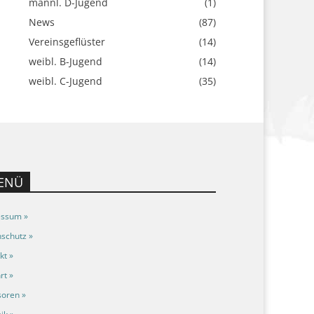
männl. D-Jugend
(1)
News
(87)
Vereinsgeflüster
(14)
weibl. B-Jugend
(14)
weibl. C-Jugend
(35)
ENÜ
essum »
schutz »
kt »
rt »
oren »