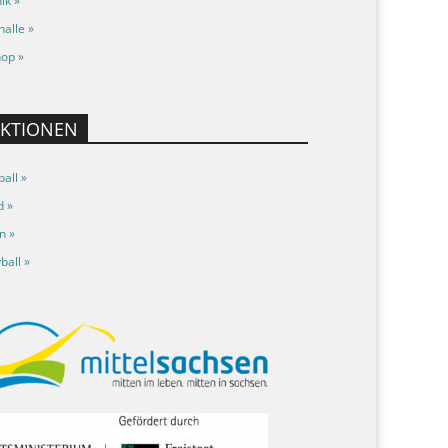
ik »
halle »
op »
EKTIONEN
all »
d »
n »
ball »