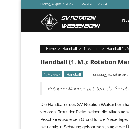
Skip
Freitag, August 7, 2026
Anfahrt
Kontakt
to
content
NE
Home
>
Handball
>
1. Männer
>
Handball (1. 
Handball (1. M.): Rotation M
1. Männer
Handball
-
Sonntag, 10. März 2019
Rotation Männer patzten, dürfen ab
Die Handballer des SV Rotation Weißenborn hab
verloren. Trotz der Pleite bleiben die Mittelsac
Peschke wusste den Grund für die Niederlage. „W
nie richtig in Schwung gekommen“, sagte der Ü