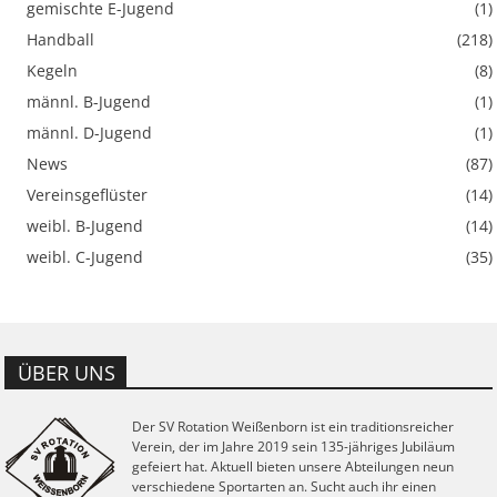
gemischte E-Jugend
(1)
Handball
(218)
Kegeln
(8)
männl. B-Jugend
(1)
männl. D-Jugend
(1)
News
(87)
Vereinsgeflüster
(14)
weibl. B-Jugend
(14)
weibl. C-Jugend
(35)
ÜBER UNS
Der SV Rotation Weißenborn ist ein traditionsreicher
Verein, der im Jahre 2019 sein 135-jähriges Jubiläum
gefeiert hat. Aktuell bieten unsere Abteilungen neun
verschiedene Sportarten an. Sucht auch ihr einen