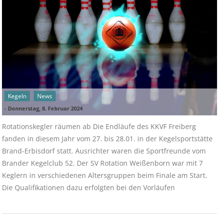
Kegeln
News
-
Donnerstag, 8. Februar 2024
Rotationskegler räumen ab Die Endläufe des KKVF Freiberg
fanden in diesem Jahr vom 27. bis 28.01. in der Kegelsportstätte
Brand-Erbisdorf statt. Ausrichter waren die Sportfreunde vom
Brander Kegelclub 52. Der SV Rotation Weißenborn war mit 7
Keglern in verschiedenen Altersgruppen beim Finale am Start.
Die Qualifikationen dazu erfolgten bei den Vorläufen