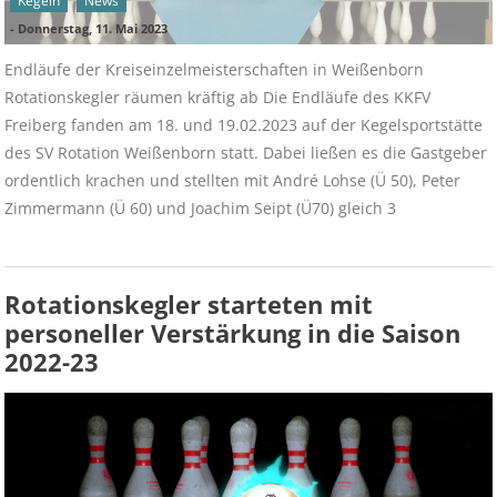
Kegeln
News
-
Donnerstag, 11. Mai 2023
Endläufe der Kreiseinzelmeisterschaften in Weißenborn
Rotationskegler räumen kräftig ab Die Endläufe des KKFV
Freiberg fanden am 18. und 19.02.2023 auf der Kegelsportstätte
des SV Rotation Weißenborn statt. Dabei ließen es die Gastgeber
ordentlich krachen und stellten mit André Lohse (Ü 50), Peter
Zimmermann (Ü 60) und Joachim Seipt (Ü70) gleich 3
Rotationskegler starteten mit
personeller Verstärkung in die Saison
2022-23