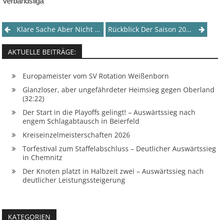
Verbandsliga
Post
Klare Sache Aber Nicht Ohne Mühe
Rückblick Der Saison 2022/23
navigation
AKTUELLE BEITRÄGE:
Europameister vom SV Rotation Weißenborn
Glanzloser, aber ungefährdeter Heimsieg gegen Oberland
(32:22)
Der Start in die Playoffs gelingt! – Auswärtssieg nach
engem Schlagabtausch in Beierfeld
Kreiseinzelmeisterschaften 2026
Torfestival zum Staffelabschluss – Deutlicher Auswärtssieg
in Chemnitz
Der Knoten platzt in Halbzeit zwei – Auswärtssieg nach
deutlicher Leistungssteigerung
KATEGORIEN