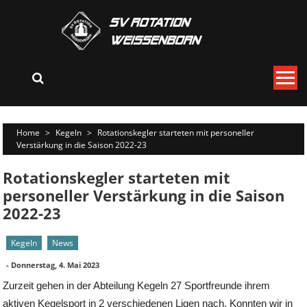
Skip
to
content
Home
>
Kegeln
>
Rotationskegler starteten mit personeller
Verstärkung in die Saison 2022-23
Rotationskegler starteten mit
personeller Verstärkung in die Saison
2022-23
Kegeln
News
-
Donnerstag, 4. Mai 2023
Zurzeit gehen in der Abteilung Kegeln 27 Sportfreunde ihrem
aktiven Kegelsport in 2 verschiedenen Ligen nach. Konnten wir in