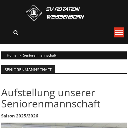
Skip
to
content
Home
>
Seniorenmannschaft
SENIORENMANNSCHAFT
Aufstellung unserer
Seniorenmannschaft
Saison 2025/2026