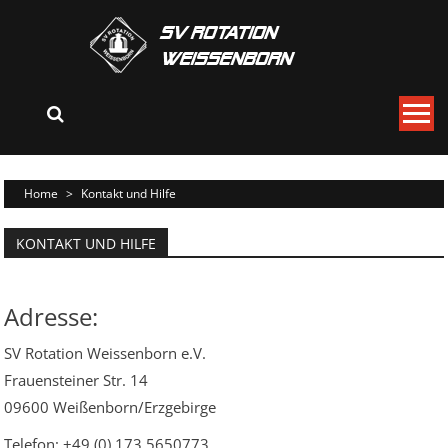
Skip
to
content
Home
>
Kontakt und Hilfe
KONTAKT UND HILFE
Adresse:
SV Rotation Weissenborn e.V.
Frauensteiner Str. 14
09600 Weißenborn/Erzgebirge
Telefon: +49 (0) 173 5650773