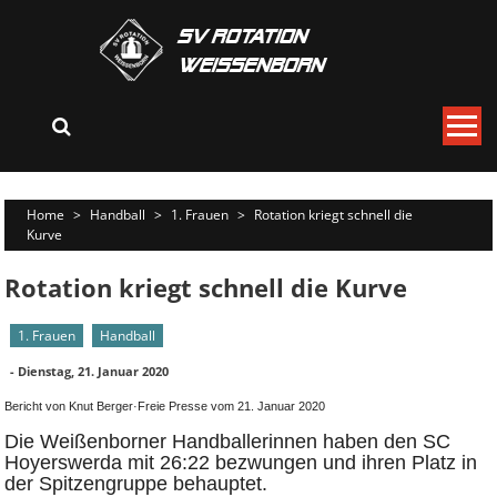
Skip
to
content
Home
>
Handball
>
1. Frauen
>
Rotation kriegt schnell die
Kurve
Rotation kriegt schnell die Kurve
1. Frauen
Handball
-
Dienstag, 21. Januar 2020
Bericht von Knut Berger·Freie Presse vom 21. Januar 2020
Die Weißenborner Handballerinnen haben den SC
Hoyerswerda mit 26:22 bezwungen und ihren Platz in
der Spitzengruppe behauptet.