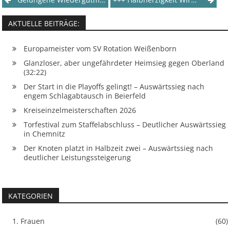
Post
navigation
AKTUELLE BEITRÄGE:
Europameister vom SV Rotation Weißenborn
Glanzloser, aber ungefährdeter Heimsieg gegen Oberland
(32:22)
Der Start in die Playoffs gelingt! – Auswärtssieg nach
engem Schlagabtausch in Beierfeld
Kreiseinzelmeisterschaften 2026
Torfestival zum Staffelabschluss – Deutlicher Auswärtssieg
in Chemnitz
Der Knoten platzt in Halbzeit zwei – Auswärtssieg nach
deutlicher Leistungssteigerung
KATEGORIEN
1. Frauen
(60)