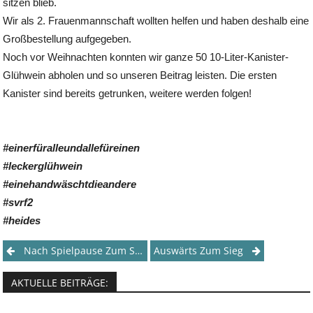
sitzen blieb.
Wir als 2. Frauenmannschaft wollten helfen und haben deshalb eine
Großbestellung aufgegeben.
Noch vor Weihnachten konnten wir ganze 50 10-Liter-Kanister-
Glühwein abholen und so unseren Beitrag leisten. Die ersten
Kanister sind bereits getrunken, weitere werden folgen!
#einerfüralleundallefüreinen
#leckerglühwein
#einehandwäschtdieandere
#svrf2
#heides
Post
Nach Spielpause Zum Sieg
Auswärts Zum Sieg
navigation
AKTUELLE BEITRÄGE: