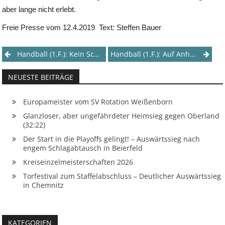
aber lange nicht erlebt.
Freie Presse vom 12.4.2019 Text: Steffen Bauer
Post
Handball (1.F.): Kein Schaulaufen Für Damen
Handball (1.F.): Auf Anhieb Aufs Podest Geklettert
navigation
NEUESTE BEITRÄGE
Europameister vom SV Rotation Weißenborn
Glanzloser, aber ungefährdeter Heimsieg gegen Oberland
(32:22)
Der Start in die Playoffs gelingt! – Auswärtssieg nach
engem Schlagabtausch in Beierfeld
Kreiseinzelmeisterschaften 2026
Torfestival zum Staffelabschluss – Deutlicher Auswärtssieg
in Chemnitz
KATEGORIEN