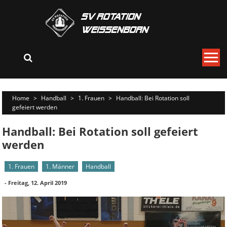
Skip
to
content
Home
>
Handball
>
1. Frauen
>
Handball: Bei Rotation soll
gefeiert werden
Handball: Bei Rotation soll gefeiert
werden
1. Frauen
1. Männer
Handball
-
Freitag, 12. April 2019