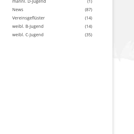
männl. D-Jugend
(1)
News
(87)
Vereinsgeflüster
(14)
weibl. B-Jugend
(14)
weibl. C-Jugend
(35)