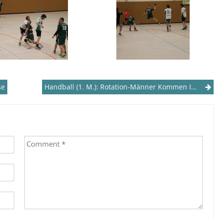
se
Handball (1. M.): Rotation-Männer Kommen Ins Trudeln