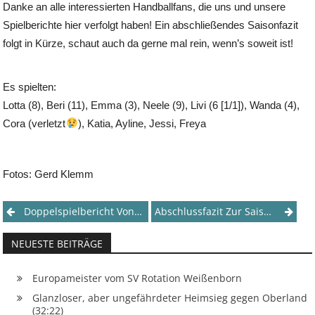
Danke an alle interessierten Handballfans, die uns und unsere
Spielberichte hier verfolgt haben! Ein abschließendes Saisonfazit
folgt in Kürze, schaut auch da gerne mal rein, wenn’s soweit ist!
Es spielten:
Lotta (8), Beri (11), Emma (3), Neele (9), Livi (6 [1/1]), Wanda (4),
Cora (verletzt
), Katia, Ayline, Jessi, Freya
Fotos: Gerd Klemm
Post
Doppelspielbericht Von Den Auswärtsspielen Des Vergangenen Wochenendes
Abschlussfazit Zur Saison 2024/25
navigation
NEUESTE BEITRÄGE
Europameister vom SV Rotation Weißenborn
Glanzloser, aber ungefährdeter Heimsieg gegen Oberland
(32:22)