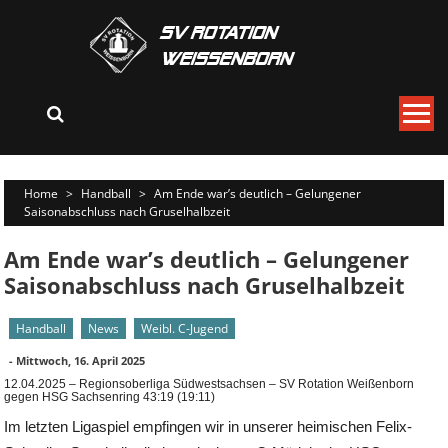
Skip
to
content
Home
>
Handball
>
Am Ende war’s deutlich – Gelungener
Saisonabschluss nach Gruselhalbzeit
Am Ende war’s deutlich – Gelungener
Saisonabschluss nach Gruselhalbzeit
Handball
News
Weibl. C-Jugend
-
Mittwoch, 16. April 2025
12.04.2025 – Regionsoberliga Südwestsachsen – SV Rotation Weißenborn
gegen HSG Sachsenring 43:19 (19:11)
Im letzten Ligaspiel empfingen wir in unserer heimischen Felix-