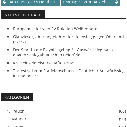
Post
Am Ende War’s Deutlich – Gelungener Saisonabschluss Nach Gruselhalbzeit
Teamspirit Zum Anziehen
navigation
NEUESTE BEITRÄGE
Europameister vom SV Rotation Weißenborn
Glanzloser, aber ungefährdeter Heimsieg gegen Oberland
(32:22)
Der Start in die Playoffs gelingt! – Auswärtssieg nach
engem Schlagabtausch in Beierfeld
Kreiseinzelmeisterschaften 2026
Torfestival zum Staffelabschluss – Deutlicher Auswärtssieg
in Chemnitz
KATEGORIEN
1. Frauen
(60)
1. Männer
(50)
2. Frauen
(20)