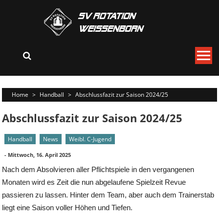
Skip
to
content
Home
>
Handball
>
Abschlussfazit zur Saison 2024/25
Abschlussfazit zur Saison 2024/25
Handball
News
Weibl. C-Jugend
-
Mittwoch, 16. April 2025
Nach dem Absolvieren aller Pflichtspiele in den vergangenen
Monaten wird es Zeit die nun abgelaufene Spielzeit Revue
passieren zu lassen. Hinter dem Team, aber auch dem Trainerstab
liegt eine Saison voller Höhen und Tiefen.