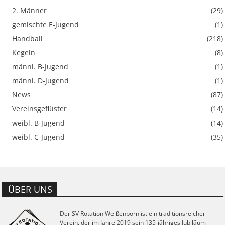
2. Männer
(29)
gemischte E-Jugend
(1)
Handball
(218)
Kegeln
(8)
männl. B-Jugend
(1)
männl. D-Jugend
(1)
News
(87)
Vereinsgeflüster
(14)
weibl. B-Jugend
(14)
weibl. C-Jugend
(35)
ÜBER UNS
Der SV Rotation Weißenborn ist ein traditionsreicher
Verein, der im Jahre 2019 sein 135-jähriges Jubiläum