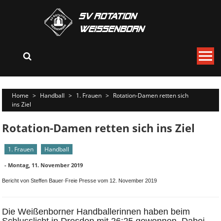
Skip
to
content
Home
>
Handball
>
1. Frauen
>
Rotation-Damen retten sich
ins Ziel
Rotation-Damen retten sich ins Ziel
1. Frauen
Handball
-
Montag, 11. November 2019
Bericht von Steffen Bauer·Freie Presse vom 12. November 2019
Die Weißenborner Handballerinnen haben beim