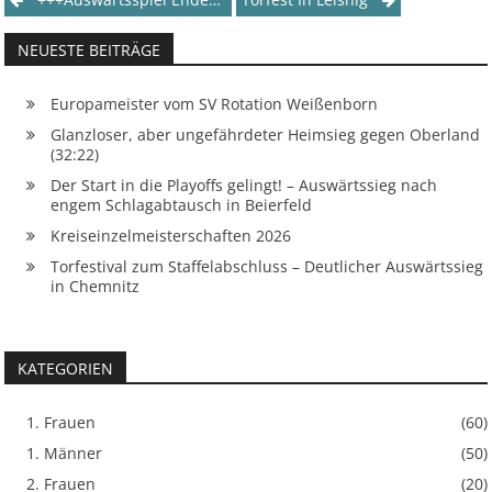
Post
navigation
NEUESTE BEITRÄGE
Europameister vom SV Rotation Weißenborn
Glanzloser, aber ungefährdeter Heimsieg gegen Oberland
(32:22)
Der Start in die Playoffs gelingt! – Auswärtssieg nach
engem Schlagabtausch in Beierfeld
Kreiseinzelmeisterschaften 2026
Torfestival zum Staffelabschluss – Deutlicher Auswärtssieg
in Chemnitz
KATEGORIEN
1. Frauen
(60)
1. Männer
(50)
2. Frauen
(20)