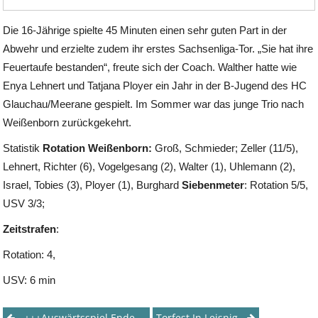
Die 16-Jährige spielte 45 Minuten einen sehr guten Part in der
Abwehr und erzielte zudem ihr erstes Sachsenliga-Tor. „Sie hat ihre
Feuertaufe bestanden“, freute sich der Coach. Walther hatte wie
Enya Lehnert und Tatjana Ployer ein Jahr in der B-Jugend des HC
Glauchau/Meerane gespielt. Im Sommer war das junge Trio nach
Weißenborn zurückgekehrt.
Statistik
Rotation Weißenborn:
Groß, Schmieder; Zeller (11/5),
Lehnert, Richter (6), Vogelgesang (2), Walter (1), Uhlemann (2),
Israel, Tobies (3), Ployer (1), Burghard
Siebenmeter
: Rotation 5/5,
USV 3/3;
Zeitstrafen
:
Rotation: 4,
USV: 6 min
+++Auswärtsspiel Endet In Debakel+++
Torfest In Leisnig