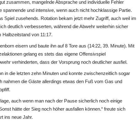
ht gut zusammen, mangelnde Absprache und individuelle Fehler
ne spannende und intensive, wenn auch nicht hochklassige Partie.
s Spiel zusehends. Rotation bekam jetzt mehr Zugriff, auch weil im
ch deutlich verbesserten, während die Abwehr weiterhin sicher
m Halbzeitstand von 11:17.
nborn eisern und baute ihn auf 8 Tore aus (14:22, 39. Minute). Mit
zelaktionen gelang es stets das eigene Offensivspiel
bwehr verhinderten, dass der Vorsprung noch deutlicher ausfiel.
n in die letzten zehn Minuten und konnte zwischenzeitlich sogar
ch nahmen die Gäste allerdings etwas den Fuß vom Gas und
pfiff.
rlage, auch wenn man nach der Pause sicherlich noch einige
nst hätte der Sieg noch höher ausfallen können.“ freute sich
t ins neue Jahr.