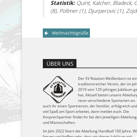
Statistik:
Quint, Kalcher, Bladeck, G
(8), Pollmer (1), Djurperovic (1), Zoj
Post
Weihnachtsgrüße
navigation
ÜBER UNS
Der SV Rotation Weißenborn ist ei
traditionsreicher Verein, der im Ja
2019 sein 135-jähriges Jubiläum ge
hat. Aktuell bieten unsere Abteilu
neun verschiedene Sportarten an.
auch ihr einen Sportverein, der familiär, erfolgreich un
viel Spaß am Sport arbeitet, dann meldet euch. Die
Ansprechpartner findet ihr bei den jeweiligen Abteilun
und Mannschaften.
Im Jahr 2022 feiert die Abteilung Handball 100 Jahre. Wi
freuen und hoffen sehr, dass wir dieses Jubiläum mit