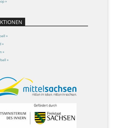
op »
EKTIONEN
all »
d »
n »
ball »