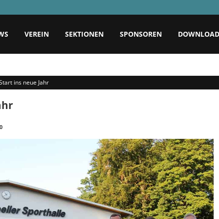
WS
VEREIN
SEKTIONEN
SPONSOREN
DOWNLOA
Start ins neue Jahr
ahr
0