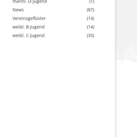
männl. D-Jugend
(1)
News
(87)
Vereinsgeflüster
(14)
weibl. B-Jugend
(14)
weibl. C-Jugend
(35)