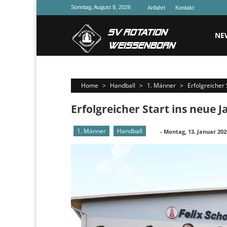
Skip
Sonntag, August 9, 2026
Anfahrt
Kontakt
to
content
NE
Home
>
Handball
>
1. Männer
>
Erfolgreicher 
Erfolgreicher Start ins neue J
1. Männer
Handball
-
Montag, 13. Januar 202