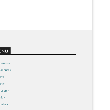
ENÜ
essum »
schutz »
kt »
rt »
oren »
ik »
halle »