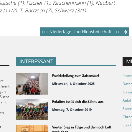
utsche (1), Fischer (1), Kirschenmann (1), Neubert
dz (11/2), T. Bartzsch (7), Schwarz (3/1)
+++ Niederlage Und Hiobsbotschaft +++
INTERESSANT
M
n
Punkteteilung zum Saisonstart
Impr
hre
Mittwoch, 1. Oktober 2025
Daten
feiert
ngen
Konta
 Sucht
Anfah
Rotation beißt sich die Zähne aus
d mit
Spons
Montag, 7. Oktober 2019
gen
Chron
Sport
r
Vierter Sieg in Folge und dennoch Luft
nach oben